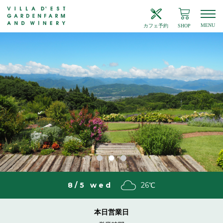
MENU
カフェ予約
SHOP
8/5 wed
26
℃
本日営業日