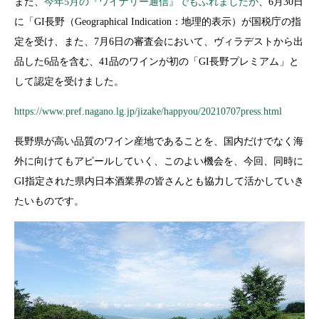
また、
今年
5
月の『ワイナリー通信』でもふれましたが
、
6
月
30
日
に「
GI
長野（
Geographical Indication
：地理的表示）が国税庁の指
定を受け、また、
7
月
6
日の審査会において、ヴィラデストから出
品した
6
品を含む、
41
品のワインが初の「
GI
長野プレミアム」と
して認定を受けました。
https://www.pref.nagano.lg.jp/jizake/happyou/20210707press.html
長野県が高い品質のワイン産地であることを、国内だけでなく海
外に向けてもアピールしていく、このよい機会を、今回、同時に
GI
指定された県内日本酒業界の皆さんとも協力して活かしていき
たいものです。